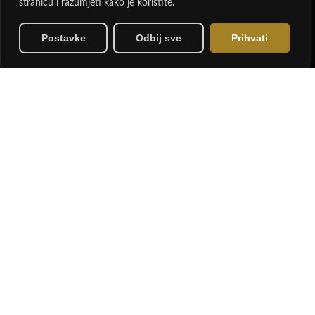
stranicu i razumjeti kako je koristite.
Kontakti
Postavke
Odbij sve
Prihvati
Lanište 18, Zagreb
vesna@gkaura.com
+385 98 92 32 337
Članovi smo sljedećih organizacija