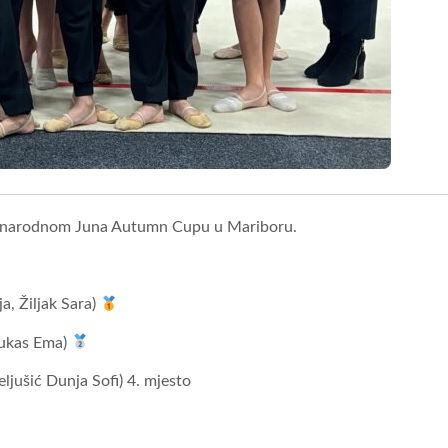
eđunarodnom Juna Autumn Cupu u Mariboru.
a, Žiljak Sara)
Vukas Ema)
ljušić Dunja Sofi) 4. mjesto