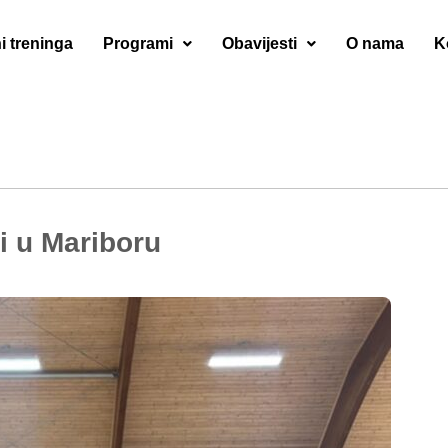
i treninga
Programi
Obavijesti
O nama
K
i u Mariboru