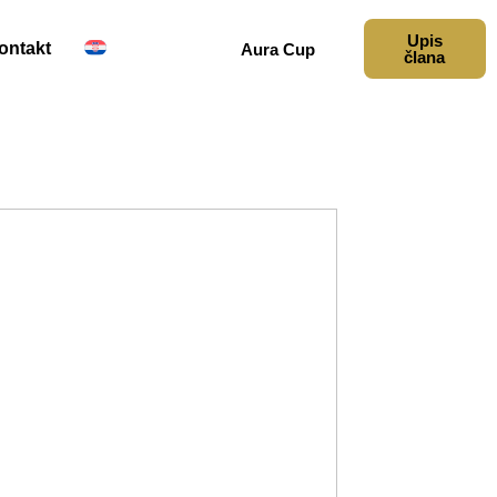
Upis
ontakt
Aura Cup
člana