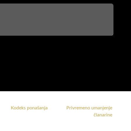
Kodeks ponašanja
Privremeno umanjenje
članarine