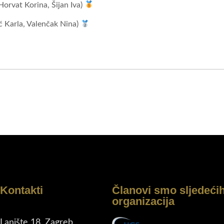
 Horvat Korina, Šijan Iva)
ć Karla, Valenčak Nina)
Kontakti
Članovi smo sljedeći
organizacija
Lanište 18, Zagreb