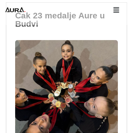
Čak 23 medalje Aure u
Budvi