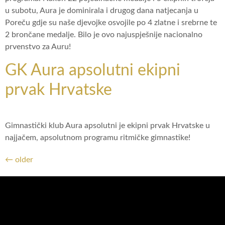
u subotu, Aura je dominirala i drugog dana natjecanja u
Poreču gdje su naše djevojke osvojile po 4 zlatne i srebrne te
2 brončane medalje. Bilo je ovo najuspješnije nacionalno
prvenstvo za Auru!
GK Aura apsolutni ekipni
prvak Hrvatske
Gimnastički klub Aura apsolutni je ekipni prvak Hrvatske u
najjačem, apsolutnom programu ritmičke gimnastike!
←
older