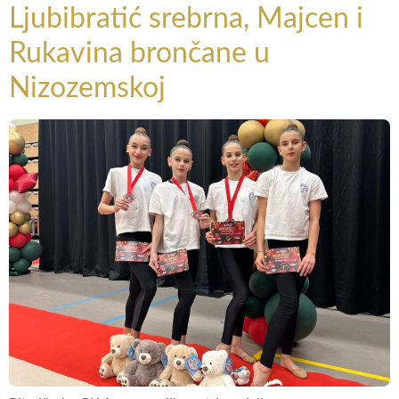
Ljubibratić srebrna, Majcen i
Rukavina brončane u
Nizozemskoj