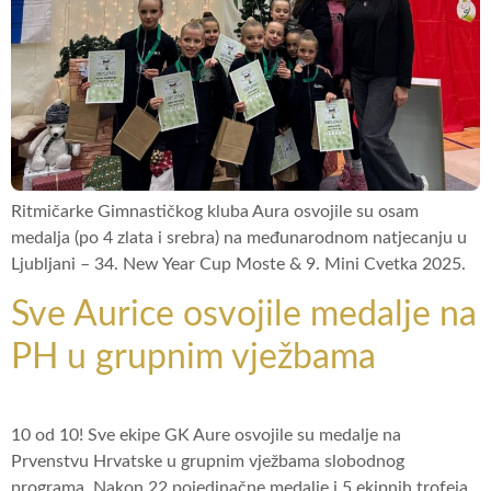
Ritmičarke Gimnastičkog kluba Aura osvojile su osam
medalja (po 4 zlata i srebra) na međunarodnom natjecanju u
Ljubljani – 34. New Year Cup Moste & 9. Mini Cvetka 2025.
Sve Aurice osvojile medalje na
PH u grupnim vježbama
10 od 10! Sve ekipe GK Aure osvojile su medalje na
Prvenstvu Hrvatske u grupnim vježbama slobodnog
programa. Nakon 22 pojedinačne medalje i 5 ekipnih trofeja