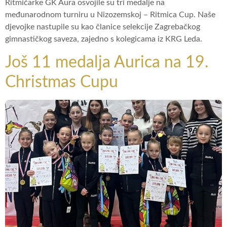
Ritmičarke GK Aura osvojile su tri medalje na
međunarodnom turniru u Nizozemskoj – Ritmica Cup. Naše
djevojke nastupile su kao članice selekcije Zagrebačkog
gimnastičkog saveza, zajedno s kolegicama iz KRG Leda.
Još 11 medalja Aurica na 19.
Christmas Cupu