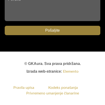
Pošaljite
© GKAura. Sva prava pridržana.
Izrada web-stranice:
Elemento
Pravila upisa
Kodeks ponašanja
Privremeno umanjenje članarine