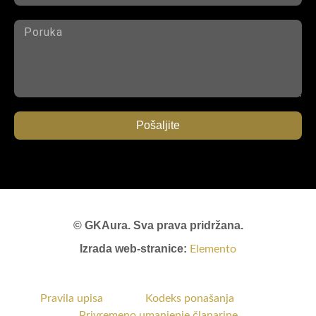
Pošaljite
© GKAura. Sva prava pridržana.
Izrada web-stranice:
Elemento
Pravila upisa
Kodeks ponašanja
Privremeno umanjenje članarine