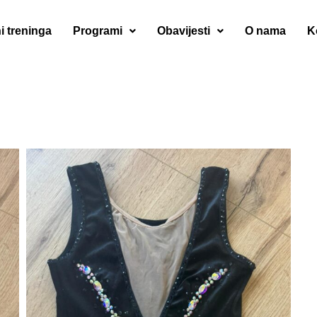
i treninga
Programi
Obavijesti
O nama
K