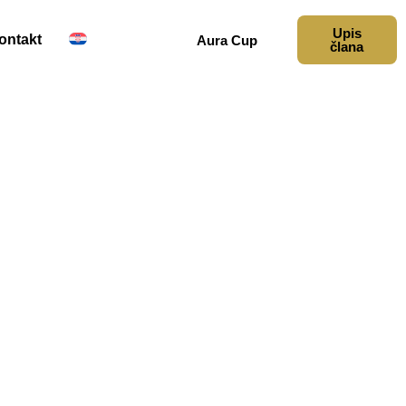
Upis
ontakt
Aura Cup
člana