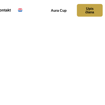
Upis
ontakt
Aura Cup
člana