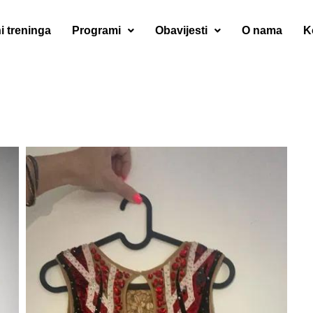
i treninga
Programi
Obavijesti
O nama
K