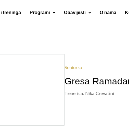
i treninga
Programi
Obavijesti
O nama
K
Seniorka
Gresa Ramada
Trenerica: Nika Crevatini