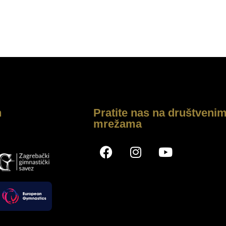
h
Pratite nas na društveni
mrežama