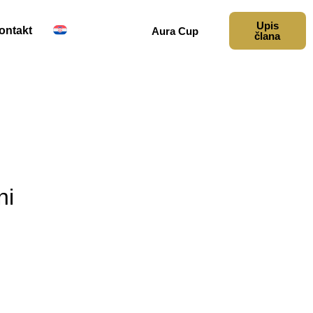
Upis
ontakt
Aura Cup
člana
ni