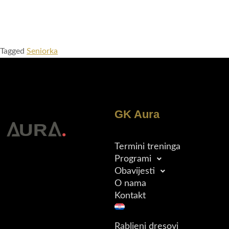
Tagged
Seniorka
GK Aura
Termini treninga
Programi
Obavijesti
O nama
Kontakt
Rabljeni dresovi