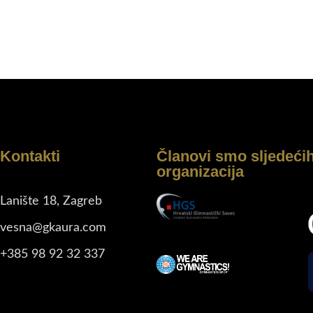
Kontakti
Članovi smo sljedeći
organizacija
Lanište 18, Zagreb
vesna@gkaura.com
+385 98 92 32 337