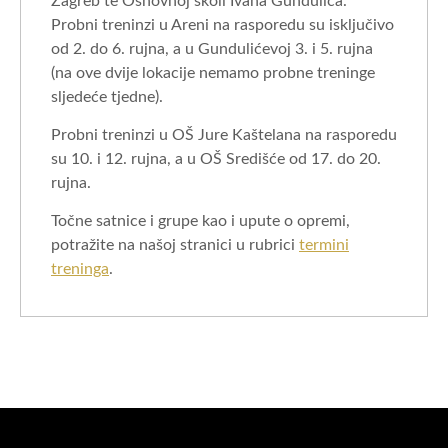
Zagreb te Osnovnoj školi Ivana Gundulića.
Probni treninzi u Areni na rasporedu su isključivo
od 2. do 6. rujna, a u Gundulićevoj 3. i 5. rujna
(na ove dvije lokacije nemamo probne treninge
sljedeće tjedne).
Probni treninzi u OŠ Jure Kaštelana na rasporedu
su 10. i 12. rujna, a u OŠ Središće od 17. do 20.
rujna.
Točne satnice i grupe kao i upute o opremi,
potražite na našoj stranici u rubrici
termini
treninga
.