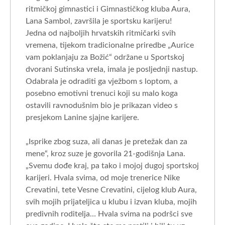
ritmičkoj gimnastici i Gimnastičkog kluba Aura,
Lana Sambol, završila je sportsku karijeru!
Jedna od najboljih hrvatskih ritmičarki svih
vremena, tijekom tradicionalne priredbe „Aurice
vam poklanjaju za Božić“ održane u Sportskoj
dvorani Sutinska vrela, imala je posljednji nastup.
Odabrala je odraditi ga vježbom s loptom, a
posebno emotivni trenuci koji su malo koga
ostavili ravnodušnim bio je prikazan video s
presjekom Lanine sjajne karijere.
„Isprike zbog suza, ali danas je pretežak dan za
mene“, kroz suze je govorila 21-godišnja Lana.
„Svemu dođe kraj, pa tako i mojoj dugoj sportskoj
karijeri. Hvala svima, od moje trenerice Nike
Crevatini, tete Vesne Crevatini, cijelog klub Aura,
svih mojih prijateljica u klubu i izvan kluba, mojih
predivnih roditelja… Hvala svima na podršci sve