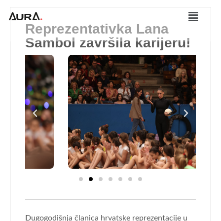
Reprezentativka Lana
Sambol završila karijeru!
Dugogodišnja članica hrvatske reprezentacije u