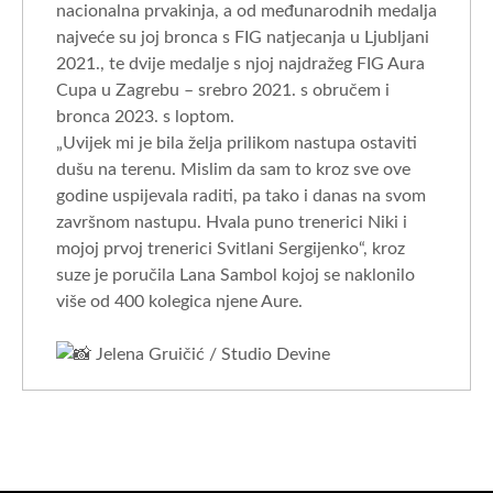
nacionalna prvakinja, a od međunarodnih medalja
najveće su joj bronca s FIG natjecanja u Ljubljani
2021., te dvije medalje s njoj najdražeg FIG Aura
Cupa u Zagrebu – srebro 2021. s obručem i
bronca 2023. s loptom.
„Uvijek mi je bila želja prilikom nastupa ostaviti
dušu na terenu. Mislim da sam to kroz sve ove
godine uspijevala raditi, pa tako i danas na svom
završnom nastupu. Hvala puno trenerici Niki i
mojoj prvoj trenerici Svitlani Sergijenko“, kroz
suze je poručila Lana Sambol kojoj se naklonilo
više od 400 kolegica njene Aure.
Jelena Gruičić / Studio Devine