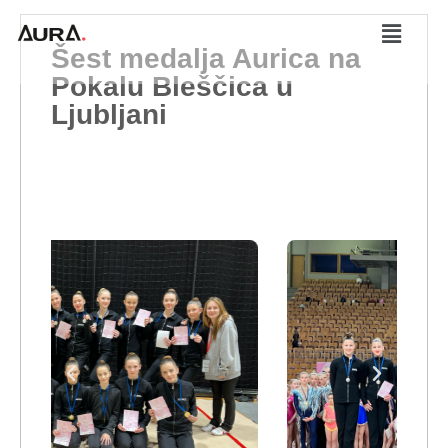
Šest medalja Aurica na
Pokalu Bleščica u
Ljubljani